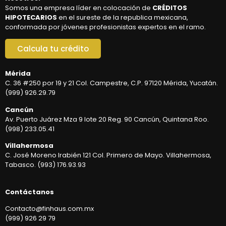
Somos una empresa líder en colocación de
CRÉDITOS
HIPOTECARIOS
en el sureste de la republica mexicana,
conformada por jóvenes profesionistas expertos en el ramo.
Calcula tu crédito
Mérida
C. 36 #250 por 19 y 21 Col. Campestre, C.P. 97120 Mérida, Yucatán.
(999) 926.29.79
Cancún
Av. Puerto Juárez Mza 9 lote 20 Reg. 90 Cancún, Quintana Roo.
(998) 233.05.41
Villahermosa
C. José Moreno Irabién 121 Col. Primero de Mayo. Villahermosa,
Tabasco. (993) 176.93.93
Contáctanos
Contacto@finhaus.com.mx
(999) 926 29 79