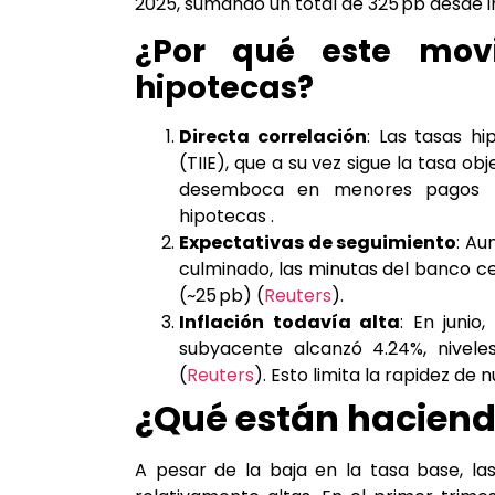
2025, sumando un total de 325 pb desde in
¿Por qué este movi
hipotecas?
Directa correlación
: Las tasas h
(TIIE), que a su vez sigue la tasa o
desemboca en menores pagos pa
hipotecas .
Expectativas de seguimiento
: Au
culminado, las minutas del banco c
(~25 pb) (
Reuters
).
Inflación todavía alta
: En junio
subyacente alcanzó 4.24%, nivele
(
Reuters
). Esto limita la rapidez de 
¿Qué están haciend
A pesar de la baja en la tasa base, la