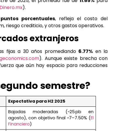
estre de 2025, el promedio fue de
11.65%
para
Dinero.mx
).
 puntos porcentuales
, refleja el costo del
, riesgo crediticio, y otros gastos operativos.
cados extranjeros
as fijas a 30 años promediando
6.77%
en la
ngeconomics.com
). Aunque existe brecha con
fuerza que aún hay espacio para reducciones
 segundo semestre?
Expectativa para H2 2025
Bajadas moderadas (~25 pb en
agosto), con objetivo final ~7–7.50% (
El
Financiero
)