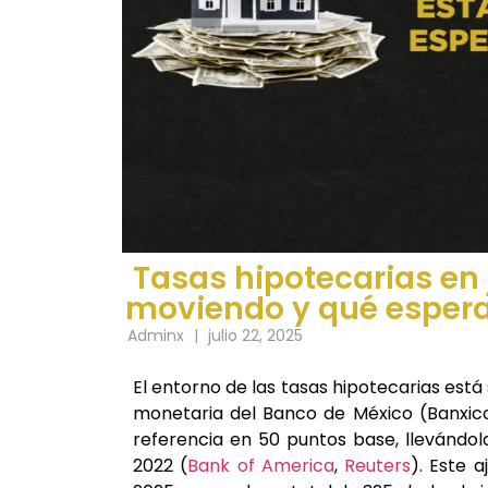
Tasas hipotecarias en 
moviendo y qué espera
Adminx
|
julio 22, 2025
El entorno de las tasas hipotecarias está
monetaria del Banco de México (Banxico)
referencia en 50 puntos base, llevándo
2022 (
Bank of America
,
Reuters
). Este 