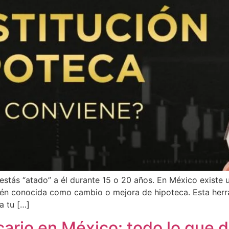
e estás “atado” a él durante 15 o 20 años. En México exist
bién conocida como cambio o mejora de hipoteca. Esta her
a tu […]
cario en México: todo lo que 