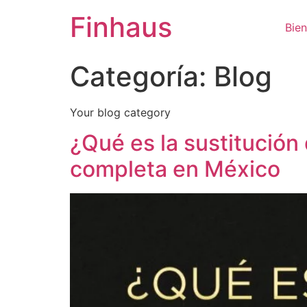
Finhaus
Bie
Categoría:
Blog
Your blog category
¿Qué es la sustitución
completa en México