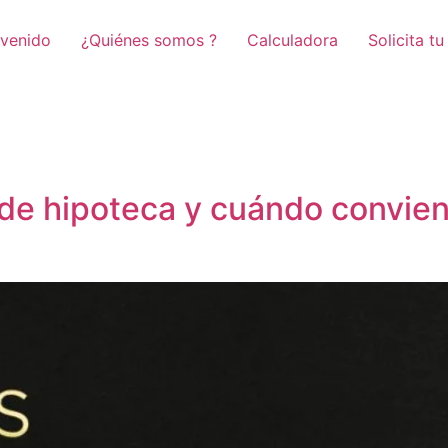
nvenido
¿Quiénes somos ?
Calculadora
Solicita t
 de hipoteca y cuándo convie