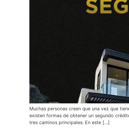
Muchas personas creen que una vez que tienen
existen formas de obtener un segundo crédito
tres caminos principales: En este […]