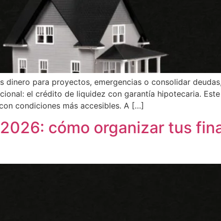
tas dinero para proyectos, emergencias o consolidar deudas
cional: el crédito de liquidez con garantía hipotecaria. Est
 con condiciones más accesibles. A […]
 2026: cómo organizar tus fi